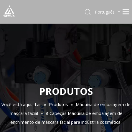
Português
English
العربية
Français
Pусский
Español
Deutsch
Italiano
日本語
한국어
PRODUTOS
Українська
Você está aqui:
Lar
»
Produtos
»
Máquina de embalagem de
máscara facial
»
8 Cabeças Máquina de embalagem de
enchimento de máscara facial para indústria cosmética