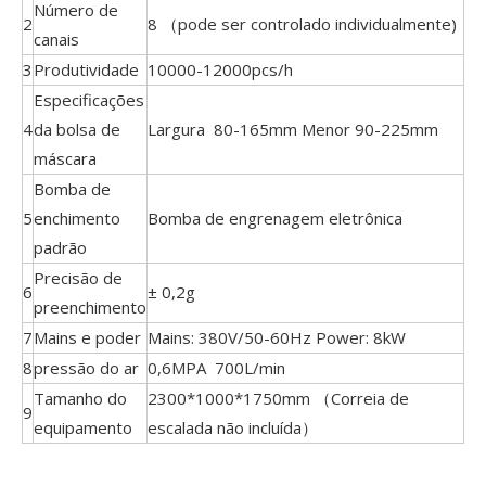
Número de
2
8 （pode ser controlado individualmente)
canais
3
Produtividade
10000-12000pcs/h
Especificações
4
da bolsa de
Largura 80-165mm Menor 90-225mm
máscara
Bomba de
5
enchimento
Bomba de engrenagem eletrônica
padrão
Precisão de
6
± 0,2g
preenchimento
7
Mains e poder
Mains: 380V/50-60Hz Power: 8kW
8
pressão do ar
0,6MPA 700L/min
Tamanho do
2300*1000*1750mm （Correia de
9
equipamento
escalada não incluída）