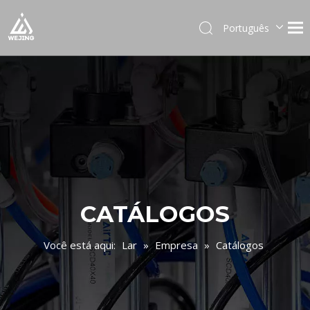
Português
English
العربية
Français
Pусский
Español
Deutsch
Italiano
日本語
한국어
CATÁLOGOS
Українська
Você está aqui:
Lar
»
Empresa
»
Catálogos