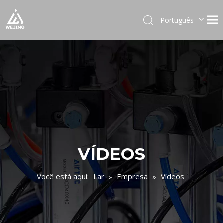
Português
English
العربية
Français
Pусский
Español
Deutsch
Italiano
日本語
한국어
VÍDEOS
Українська
Você está aqui:
Lar
»
Empresa
»
Vídeos