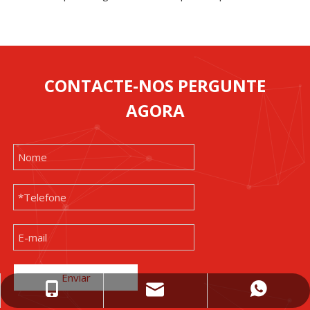
CONTACTE-NOS PERGUNTE
AGORA
Enviar
wejing@wejingmachine.com
+86-15089890309
+86 15089890309