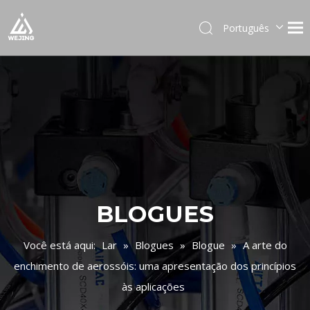
Português
English
العربية
Français
Pусский
Español
Deutsch
Italiano
日本語
한국어
BLOGUES
Українська
Você está aqui:
Lar
»
Blogues
»
Blogue
»
A arte do
enchimento de aerossóis: uma apresentação dos princípios
às aplicações