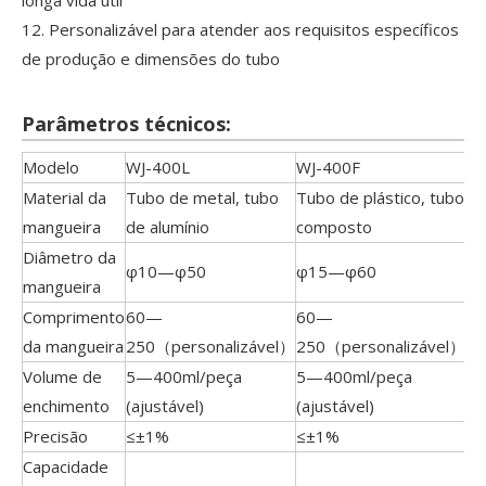
longa vida útil
12. Personalizável para atender aos requisitos específicos
de produção e dimensões do tubo
Parâmetros técnicos:
Modelo
WJ-400L
WJ-400F
Material da
Tubo de metal, tubo
Tubo de plástico, tubo
mangueira
de alumínio
composto
Diâmetro da
φ10—φ50
φ15—φ60
mangueira
Comprimento
60—
60—
da mangueira
250（personalizável）
250（personalizável）
Volume de
5—400ml/peça
5—400ml/peça
enchimento
(ajustável)
(ajustável)
Precisão
≤±1%
≤±1%
Capacidade