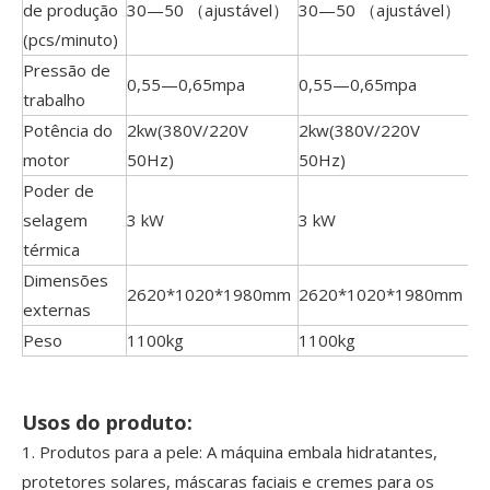
de produção
30—50 （ajustável）
30—50 （ajustável）
(pcs/minuto)
Pressão de
0,55—0,65mpa
0,55—0,65mpa
trabalho
Potência do
2kw(380V/220V
2kw(380V/220V
motor
50Hz)
50Hz)
Poder de
selagem
3 kW
3 kW
térmica
Dimensões
2620*1020*1980mm
2620*1020*1980mm
externas
Peso
1100kg
1100kg
Usos do produto:
1. Produtos para a pele: A máquina embala hidratantes,
protetores solares, máscaras faciais e cremes para os