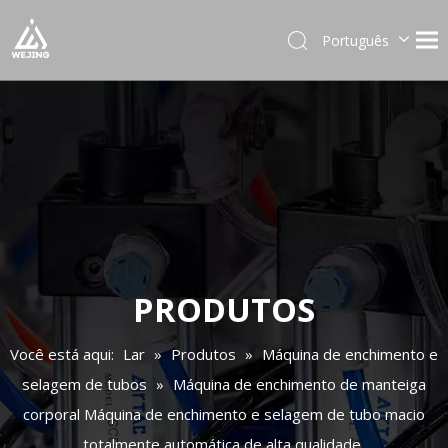
Português
English
العربية
Français
Pусский
Español
Deutsch
Italiano
日本語
한국어
PRODUTOS
Українська
Você está aqui:
Lar
»
Produtos
»
Máquina de enchimento e
selagem de tubos
»
Máquina de enchimento de manteiga
corporal Máquina de enchimento e selagem de tubo macio
totalmente automática de alta qualidade