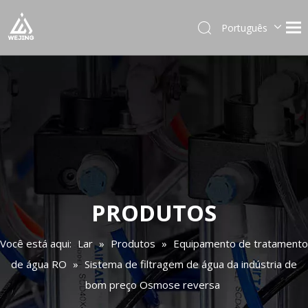
Português
English
العربية
Français
Pусский
Español
Deutsch
Italiano
日本語
한국어
PRODUTOS
Українська
Você está aqui:
Lar
»
Produtos
»
Equipamento de tratamento
de água RO
»
Sistema de filtragem de água da indústria de
bom preço Osmose reversa