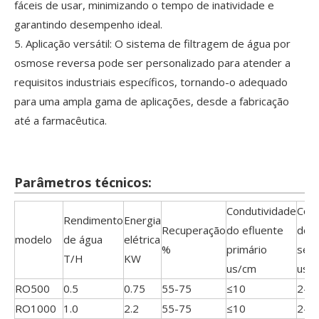
fáceis de usar, minimizando o tempo de inatividade e
garantindo desempenho ideal.
5. Aplicação versátil: O sistema de filtragem de água por
osmose reversa pode ser personalizado para atender a
requisitos industriais específicos, tornando-o adequado
para uma ampla gama de aplicações, desde a fabricação
até a farmacêutica.
Parâmetros técnicos:
Condutividade
Cond
Rendimento
Energia
Recuperação
do efluente
do e
modelo
de água
elétrica
%
primário
secu
T/H
KW
us/cm
us/
RO500
0.5
0.75
55-75
≤10
2-3
RO1000
1.0
2.2
55-75
≤10
2-3