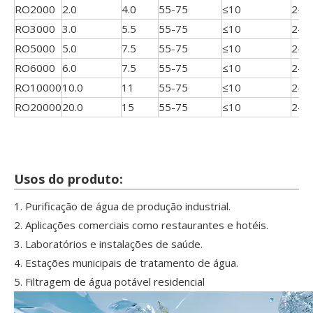
RO2000
2.0
4.0
55-75
≤10
2-3
RO3000
3.0
5.5
55-75
≤10
2-3
RO5000
5.0
7.5
55-75
≤10
2-3
RO6000
6.0
7.5
55-75
≤10
2-3
RO10000
10.0
11
55-75
≤10
2-3
RO20000
20.0
15
55-75
≤10
2-3
Usos do produto:
1. Purificação de água de produção industrial.
2. Aplicações comerciais como restaurantes e hotéis.
3. Laboratórios e instalações de saúde.
4. Estações municipais de tratamento de água.
5. Filtragem de água potável residencial